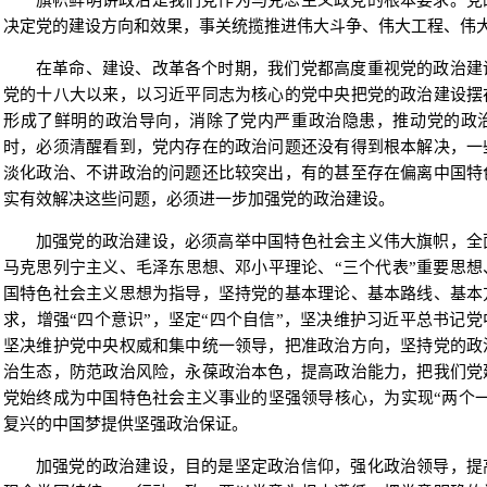
旗帜鲜明讲政治是我们党作为马克思主义政党的根本要求。党
决定党的建设方向和效果，事关统揽推进伟大斗争、伟大工程、伟
在革命、建设、改革各个时期，我们党都高度重视党的政治建
党的十八大以来，以习近平同志为核心的党中央把党的政治建设摆
形成了鲜明的政治导向，消除了党内严重政治隐患，推动党的政
时，必须清醒看到，党内存在的政治问题还没有得到根本解决，一
淡化政治、不讲政治的问题还比较突出，有的甚至存在偏离中国特
实有效解决这些问题，必须进一步加强党的政治建设。
加强党的政治建设，必须高举中国特色社会主义伟大旗帜，全
马克思列宁主义、毛泽东思想、邓小平理论、“三个代表”重要思
国特色社会主义思想为指导，坚持党的基本理论、基本路线、基本
求，增强“四个意识”，坚定“四个自信”，坚决维护习近平总书记
坚决维护党中央权威和集中统一领导，把准政治方向，坚持党的政
治生态，防范政治风险，永葆政治本色，提高政治能力，把我们党
党始终成为中国特色社会主义事业的坚强领导核心，为实现“两个
复兴的中国梦提供坚强政治保证。
加强党的政治建设，目的是坚定政治信仰，强化政治领导，提