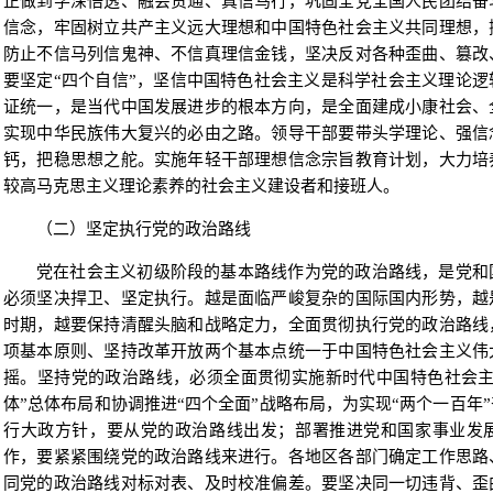
正做到学深悟透、融会贯通、真信笃行，巩固全党全国人民团结奋
信念，牢固树立共产主义远大理想和中国特色社会主义共同理想，
防止不信马列信鬼神、不信真理信金钱，坚决反对各种歪曲、篡改
要坚定“四个自信”，坚信中国特色社会主义是科学社会主义理论
证统一，是当代中国发展进步的根本方向，是全面建成小康社会、
实现中华民族伟大复兴的必由之路。领导干部要带头学理论、强信
钙，把稳思想之舵。实施年轻干部理想信念宗旨教育计划，大力培
较高马克思主义理论素养的社会主义建设者和接班人。
（二）坚定执行党的政治路线
党在社会主义初级阶段的基本路线作为党的政治路线，是党和
必须坚决捍卫、坚定执行。越是面临严峻复杂的国际国内形势，越
时期，越要保持清醒头脑和战略定力，全面贯彻执行党的政治路线
项基本原则、坚持改革开放两个基本点统一于中国特色社会主义伟
摇。坚持党的政治路线，必须全面贯彻实施新时代中国特色社会主
体”总体布局和协调推进“四个全面”战略布局，为实现“两个一百年
行大政方针，要从党的政治路线出发；部署推进党和国家事业发
作，要紧紧围绕党的政治路线来进行。各地区各部门确定工作思路
同党的政治路线对标对表、及时校准偏差。要坚决同一切违背、歪