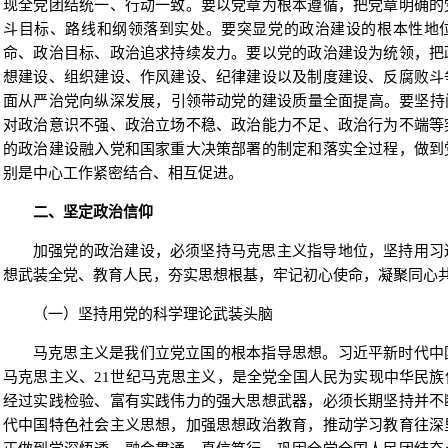
现全党团结统一、行动一致。要以党章为根本遵循，把党章明确的
斗目标、路线和纲领落到实处。要突显党的政治建设的根本性地
命、政治目标、政治追求持续发力。要以党的政治建设为统领，把
想建设、组织建设、作风建设、纪律建设以及制度建设、反腐败斗
面从严治党向纵深发展，引领带动党的建设质量全面提高。要坚持
对政治意识不强、政治立场不稳、政治能力不足、政治行为不端等
的政治建设融入党和国家重大决策部署的制定和落实全过程，做到
别是中心工作紧密结合、相互促进。
二、坚定政治信仰
加强党的政治建设，必须坚持马克思主义指导地位，坚持用习
想武装全党、教育人民，夯实思想根基，牢记初心使命，凝聚同心
（一）坚持用党的科学理论武装头脑
马克思主义是我们立党立国的根本指导思想。习近平新时代中
马克思主义、21世纪马克思主义，是全党全国人民为实现中华民
经过实践检验、富有实践伟力的强大思想武器，必须长期坚持并不
代中国特色社会主义思想，加强思想政治教育，推动学习教育往深