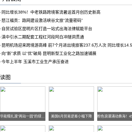
·
同比增长38%！中老铁路跨境客流暑运首月创历史新高
·
怒江福贡：路网建设激活峡谷文旅“流量密码”
·
自贸试验区昆明片区打造一站式出海法律赋能平台
·
滇中引水二期配套工程红河段阿白冲隧洞贯通
·
昆明机场迎来跨境游高峰 前7个月进出境旅客237.6万人次 同比增长14.
·
向“新”求质 以“优”破局 昆明新型工业化之路加速铺展
·
今年上半年 玉溪市工业生产承压奋进
读图
华能糯扎渡“两站一园”的绿色实践
美国6月贸易逆差小幅下降