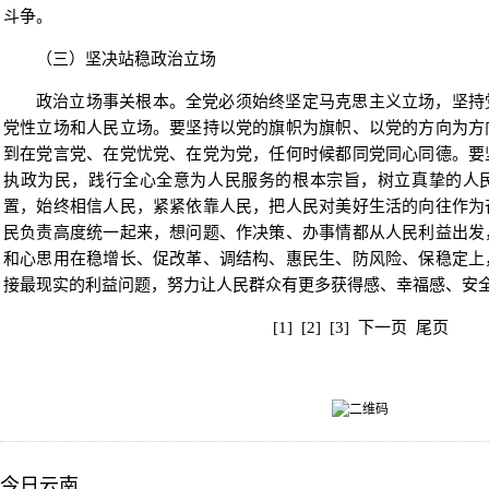
斗争。
（三）坚决站稳政治立场
政治立场事关根本。全党必须始终坚定马克思主义立场，坚持
党性立场和人民立场。要坚持以党的旗帜为旗帜、以党的方向为方
到在党言党、在党忧党、在党为党，任何时候都同党同心同德。要
执政为民，践行全心全意为人民服务的根本宗旨，树立真挚的人
置，始终相信人民，紧紧依靠人民，把人民对美好生活的向往作为
民负责高度统一起来，想问题、作决策、办事情都从人民利益出发
和心思用在稳增长、促改革、调结构、惠民生、防风险、保稳定上
接最现实的利益问题，努力让人民群众有更多获得感、幸福感、安
[1]
[2]
[3]
下一页
尾页
今日云南