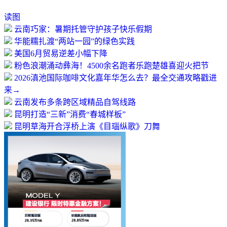
读图
云南巧家：暑期托管守护孩子快乐假期
华能糯扎渡“两站一园”的绿色实践
美国6月贸易逆差小幅下降
粉色浪潮涌动彝海！4500余名跑者乐跑楚雄喜迎火把节
2026滇池国际咖啡文化嘉年华怎么去？最全交通攻略戳进
来→
云南发布多条跨区域精品自驾线路
昆明打造“三新”消费“春城样板”
昆明草海开合浮桥上演《目瑙纵歌》刀舞