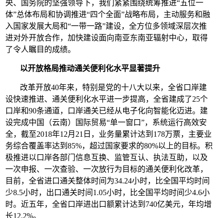
央、国务院的坚强领导下，我们紧紧围绕统筹推进“五位一
体”总体布局和协调推进“四个全面”战略布局，主动服务和融
入国家发展大局和“一带一路”建设，全方位多领域深层次推
进对外开放合作，加快建设面向南亚东南亚辐射中心，取得
了令人瞩目的成绩。
以开放格局推动通关便利化水平显著提升
改革开放40年来，特别是党的十八大以来，全省口岸建
设快速推进、通关便利化水平进一步提高，全省建成了25个
口岸和90条通道，口岸通关已经从电子化向智能化迈进。建
设完成中国（云南）国际贸易“单一窗口”，系统运行高效安
全，截至2018年12月21日，业务量累计达到178万票，主要业
务综合覆盖率达到85%，超过国家要求的80%以上的目标。积
极推进以口岸各部门信息互换、监管互认、执法互助，以及
一次申报、一次查验、一次放行为目标的通关便利化改革，
目前，全省进口通关整体时间为34.24小时，比全国平均时间
少8.5小时，出口通关时间1.05小时，比全国平均时间少4.6小
时。近五年，全省口岸进出口额累计达到740亿美元，年均增
长12.2%。