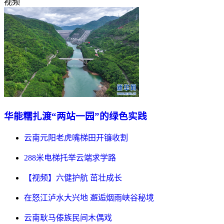
视频
华能糯扎渡“两站一园”的绿色实践
云南元阳老虎嘴梯田开镰收割
288米电梯托举云端求学路
【视频】六健护航 茁壮成长
在怒江泸水大兴地 邂逅烟雨峡谷秘境
云南耿马傣族民间木偶戏