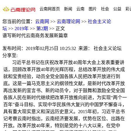
云南网首页
新闻
云南
图片
社会
公益
彩
您当前的位置：
云南网
>>
云南理论网
>>
社会主义论
坛
>>
2019年
>>
第2期
>>
正文
谱写新时代云南商务发展新篇章
发布时间：
2019年02月25日 10:25:32
来源：
社会主义论坛
分享至:
习近平总书记在庆祝改革开放40周年大会上发表重要讲
话，回顾改革开放40年的光辉历程，总结改革开放的伟大成
就和宝贵经验，动员全党全国各族人民把改革开放进行到
底。这是一篇马克思主义的纲领性文献，是新时代改革开放
再出发新的宣言书、新的动员令，对于鼓舞和激励全党全国
各族人民在新时代继续把改革开放推向前进，为实现“两个一
百年”奋斗目标、实现中华民族伟大复兴的中国梦不懈奋斗，
具有重大现实意义和深远历史意义。2015年初，习近平总书
记考察云南时指出，云南经济要发展，优势在区位、出路在
开放。改革开放40年来，特别是党的十八大以来，在党中