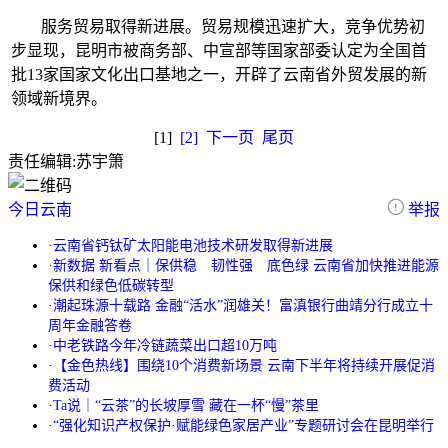
服务贸易取得新进展。贸易规模迅速扩大，竞争优势初
步显现，昆明市被商务部、中宣部等国家部委认定为全国首
批13家国家文化出口基地之一，开辟了云南省外贸发展的新
领域新境界。
[1]
[2]
下一页
尾页
责任编辑:
苏宇箫
今日云南
举报
·
云南省钙钛矿太阳能电池技术研发取得新进展
·
新数据 新看点｜保供稳 韧性强 底色绿 云南省加快推进能源
保供和绿色低碳转型
·
潮起珠源十载路 金融“活水”润雄关！富滇银行曲靖分行成立十
周年金融答卷
·
中老铁路今年冷链蔬菜出口超10万吨
·
【金色热线】围绕10个消费新场景 云南下半年将持续开展促消
费活动
·
Ta说｜“云茶”的长坡厚雪 藏在一杯“慢”茶里
·
“强化知识产权保护·赋能绿色家居产业”专题研讨会在昆明举行