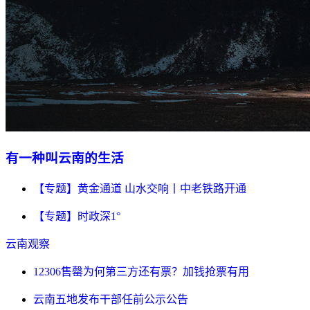
有一种叫云南的生活
【专题】黄金通道 山水交响丨中老铁路开通
【专题】时政深1°
云南观察
12306售罄为何第三方还有票？加钱抢票有用
云南五地发布干部任前公示公告