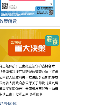
政策解读
分三级保护！云南拟立法守护古树名木
《云南省科技厅科研诚信管理办法（征求
意见
云南省人民政府关于推进服务业扩能提质
的实
云南省人民政府办公厅关于印发《第九届
中国
最高奖励5000元！云南省发布涉野生动植
物违
点读云南丨七彩云南 多彩服务
彩云网评