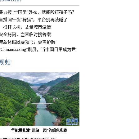
暴力披上“国学”外衣，就能殴打孩子吗？
直播间午夜“狩猎”，平台别再装睡了
一根杆长椅，丈量城市温情
安全拷问，岂容临时搜答案
带薪休假既要领飞，更需护航
“Chinamaxxing”刷屏，当中国日常成为世
界
视频
华能糯扎渡“两站一园”的绿色实践