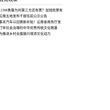
12306售罄为何第三方还有票？加钱抢票有
用
云南五地发布干部任前公示公告
事关汽车以旧换新补贴！云南省商务厅发
布公
打牢社会治理的中华优秀传统文化根基
为推进乡村全面振兴增添文化动力