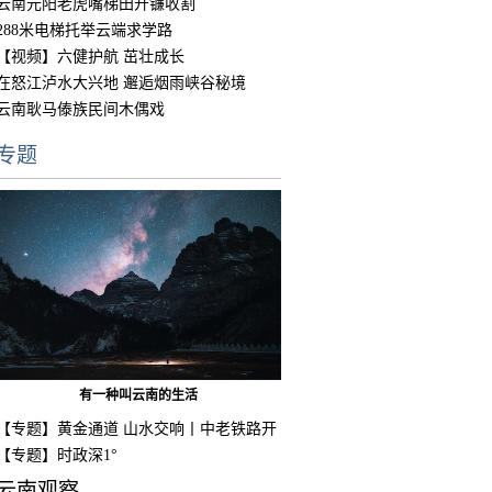
云南元阳老虎嘴梯田开镰收割
288米电梯托举云端求学路
【视频】六健护航 茁壮成长
在怒江泸水大兴地 邂逅烟雨峡谷秘境
云南耿马傣族民间木偶戏
专题
有一种叫云南的生活
【专题】黄金通道 山水交响丨中老铁路开
通
【专题】时政深1°
云南观察