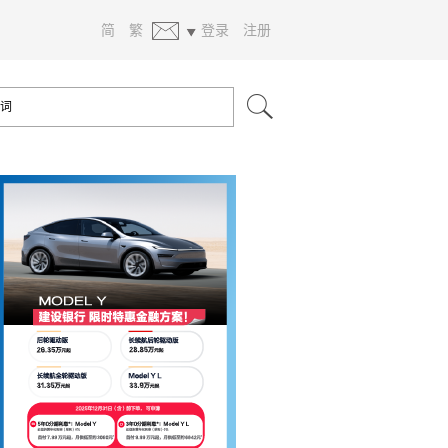
简
繁
登录
注册