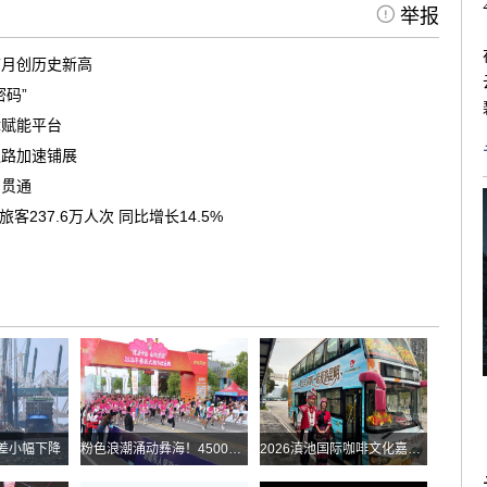
举报
首月创历史新高
码”
律赋能平台
之路加速铺展
洞贯通
237.6万人次 同比增长14.5%
差小幅下降
粉色浪潮涌动彝海！4500余名跑者乐跑楚雄喜迎火把节
2026滇池国际咖啡文化嘉年华怎么去？最全交通攻略戳进来→