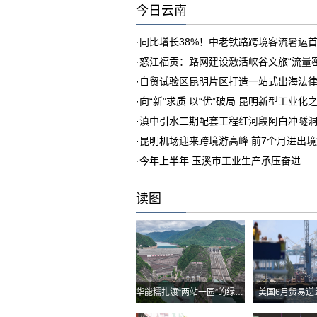
今日云南
·
同比增长38%！中老铁路跨境客流暑运
·
怒江福贡：路网建设激活峡谷文旅“流量密
·
自贸试验区昆明片区打造一站式出海法
·
向“新”求质 以“优”破局 昆明新型工业化
·
滇中引水二期配套工程红河段阿白冲隧
·
昆明机场迎来跨境游高峰 前7个月进出境旅客
·
今年上半年 玉溪市工业生产承压奋进
读图
华能糯扎渡“两站一园”的绿色实践
美国6月贸易逆