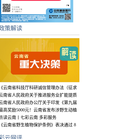
政策解读
《云南省科技厅科研诚信管理办法（征求
意见
云南省人民政府关于推进服务业扩能提质
的实
云南省人民政府办公厅关于印发《第九届
中国
最高奖励5000元！云南省发布涉野生动植
物违
点读云南丨七彩云南 多彩服务
《云南省野生植物保护条例》表决通过 8
月15
彩云网评