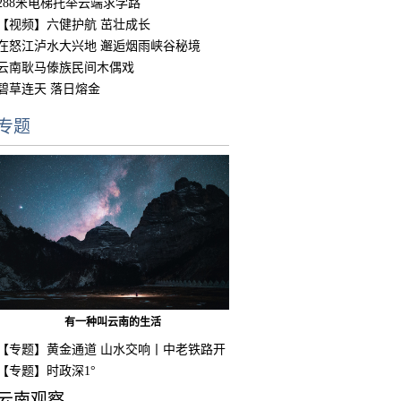
288米电梯托举云端求学路
【视频】六健护航 茁壮成长
在怒江泸水大兴地 邂逅烟雨峡谷秘境
云南耿马傣族民间木偶戏
碧草连天 落日熔金
专题
有一种叫云南的生活
【专题】黄金通道 山水交响丨中老铁路开
通
【专题】时政深1°
云南观察