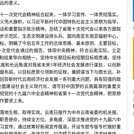
远的意义。
一次党代会精神结合起来，一体学习宣传、一体贯彻落实。
义伟大旗帜，以习近平新时代中国特色社会主义思想为指导，
话和重要指示批示精神，总结了省第十次党代会以来各方面取
步示范区、生态文明建设排头兵、面向南亚东南亚辐射中心，
标，明确了今后五年工作的总体思路、基本原则、主要目标，
一次党代会通过的报告，体现中央精神，符合云南实际，立足
向和结果导向相统一，坚持中长期目标和短期目标相贯通，坚持
度和长远角度对我省未来5年经济社会发展进行谋划，以创新
盘布局，以目标愿景引领新的征程，兼顾谋当下与图长远、补
回答新时代云南经济社会发展一系列重大问题，具有较强的政
全面建设社会主义现代化、谱写好中国梦的云南篇章的重要文
彻党的十九届六中全会精神和省第十一次党代会精神，把思想
作要求上来。
地生根、取得实效。云南日报作为中共云南省委的机关报、
职责使命，持续全方位、多角度、深层次推进党的十九届六中
习宣传。通过统筹好新闻宣传报道，开设专题专版专栏做好重