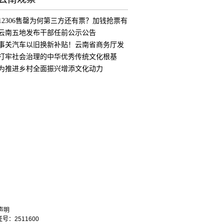
12306售罄为何第三方还有票？加钱抢票有
用
云南五地发布干部任前公示公告
事关汽车以旧换新补贴！云南省商务厅发
布公
打牢社会治理的中华优秀传统文化根基
为推进乡村全面振兴增添文化动力
声明
：2511600