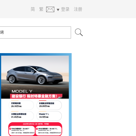
简
繁
登录
注册