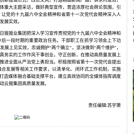
创新报道形式、改进文风，打造精品新闻产品，讲求时度效，
体重大主题采访，做好典型宣传，营造浓厚社会舆论氛围，引
，让党的十九届六中全会精神和省第十一次党代会精神深入人
发展实效。
报报业集团把深入学习宣传贯彻党的十九届六中全会精神和
今后一段时期的重要政治任务。干部职工在抓学习领会上下功
发展上见实效，忠诚拥护“两个确立”，坚决做到“两个维护”，
真务实的工作作风干事创业，守正创新，在推动高质量发展上
推进全面从严治党上勇担当。积极按照省第十一次党代会提出
融合发展等相关工作要求，以清单化、闭环式工作机制，实施
力打造媒体融合基础支撑平台，建立高效协同的全媒体指挥调度
动云报集团高质量发展。
责任编辑:
苏宇箫