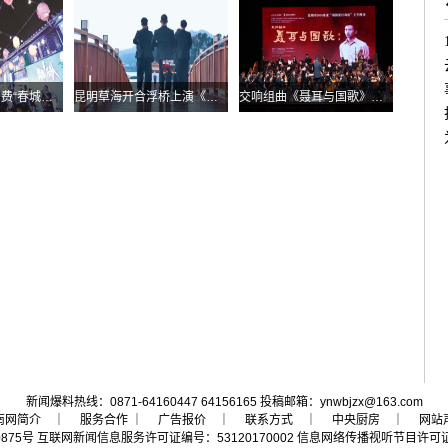
昆明打造“三新”消费“春城样板”
昆明草海开合浮桥上演《目瑙纵歌》刀舞
交响组曲《聂耳与国歌》登陆春城剧院
新闻爆料热线：0871-64160447 64156165 投稿邮箱：ynwbjzx@163.com
南网简介
｜ 服务合作 ｜
广告报价
｜
联系方式
｜
中央厨房
｜
网站
0875号
互联网新闻信息服务许可证编号：53120170002
信息网络传播视听节目许可证号