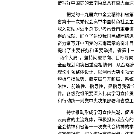
谱写好中国梦的云南篇章具有重大而深
把党的十九届六中全会精神和省第十
省第十一次党代会高举中国特色社会主
深入贯彻习近平总书记考察云南重要讲
得的成就，确立了建设我国民族团结进
奋力谱写好中国梦的云南篇章的奋斗目
提出了主要任务和重要举措。省第十
“两个大局”，坚持问题导向、目标导
全面规划和突出重点相协调，从战略高
理论引领整体设计，以洞察大势引领全
短板与扬优势、驭变局与开新局，系统
治性、前瞻性、指导性，是指导我省
件。各级党组织要深入扎实学习宣传贯
和行动统一到党中央决策部署和省委工
持续推动形成学习宣传热潮，促进落
云南省的主流媒体，积极担负起应有的
全会精神和省第十一次党代会精神的学